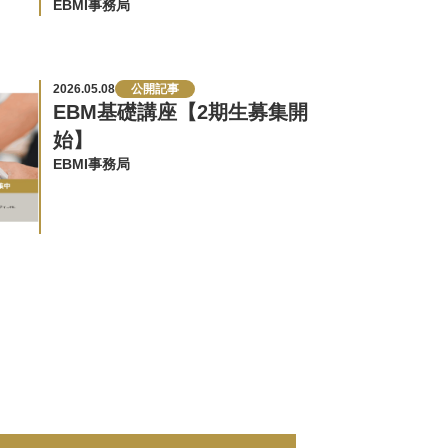
会を不定期に開催しています。…
EBMI事務局
2026.05.08
公開記事
EBM基礎講座【2期生募集開
始】
EBMI事務局