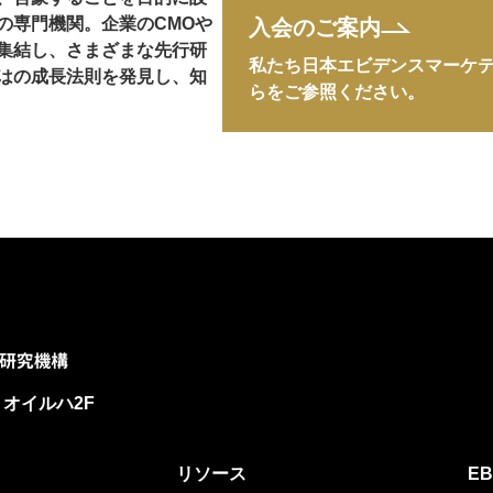
の専門機関。企業のCMOや
入会のご案内
集結し、さまざまな先行研
私たち日本エビデンスマーケ
はの成長法則を発見し、知
らをご参照ください。
リオイルハ2F
リソース
E