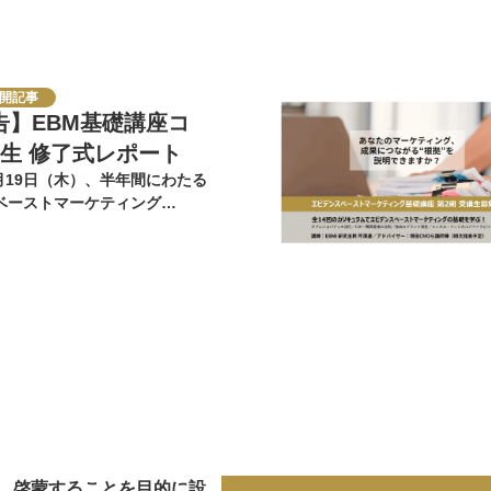
開記事
告】EBM基礎講座コ
期生 修了式レポート
3月19日（木）、半年間にわたる
ベーストマーケティング
礎講座コース」の全…
、啓蒙することを目的に設