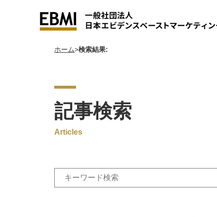
ホーム
検索結果:
学習ラボ
戦略ごっこ/“未”顧客理解【
EBM
EB
活
記事検索