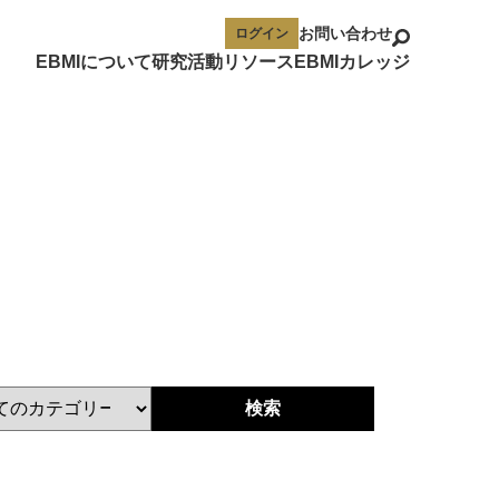
お問い合わせ
ログイン
EBMIについて
研究活動
リソース
EBMIカレッジ
ュー
ビュー
メント
イベント
メディア寄稿記事
EBMI AIチャット
検索