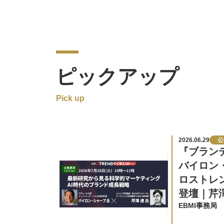
ピックアップ
2026.06.29
公
『ブラン
バイロン
ロストレン
登壇｜芹
EBMI事務局