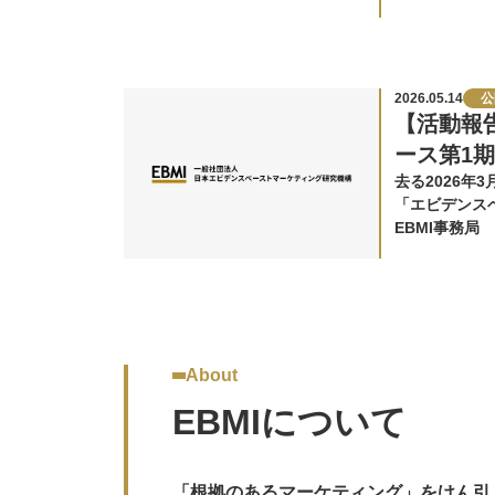
2026.05.14
公
【活動報
ース第1
去る2026年
「エビデンス
（EBM）基
EBMI事務局
About
EBMIについて
「根拠のあるマーケティング」をけん引