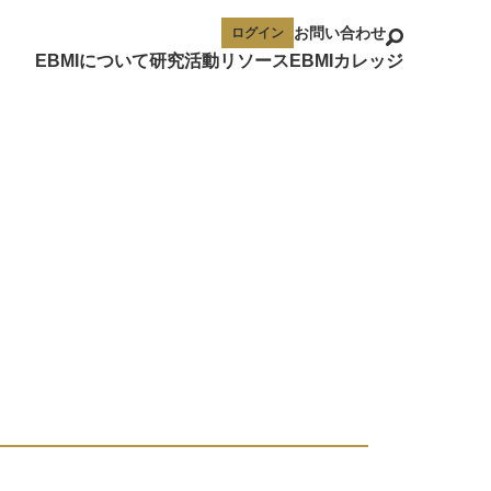
お問い合わせ
ログイン
EBMIについて
研究活動
リソース
EBMIカレッジ
ュー
ビュー
メント
イベント
メディア寄稿記事
EBMI AIチャット