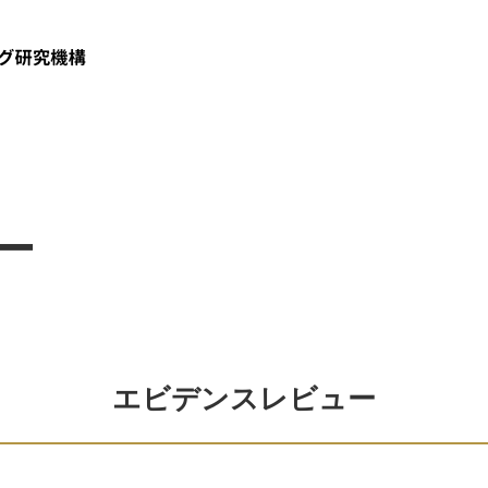
完全版】
Iとは
MIカレッジとは
動内容
代表理事のあいさつ
研究分科会
広告意思決定論
エビデンスベーストマーケティングの基礎
研究振興評議会
ケーススタディ
組織図
加盟社一覧
EBMIカンファレンス
論文抄読会
会員サービス/入会案内
エビデンスレビ
エビデンスレ
CEPマネジ
ー
エビデンスレビュー