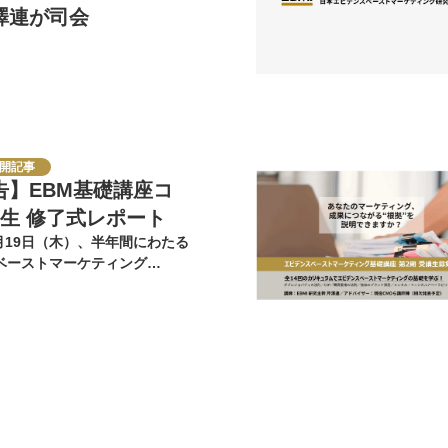
澤連が司会
開記事
告】EBM基礎講座コ
期生 修了式レポート
3月19日（木）、半年間にわたる
ベーストマーケティング
礎講座コース」の全…