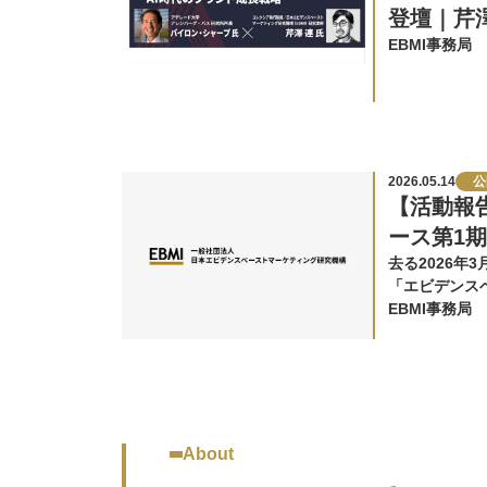
登壇｜芹
EBMI事務局
2026.05.14
公
【活動報
ース第1
去る2026年
「エビデンス
（EBM）基
EBMI事務局
About