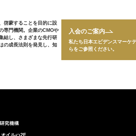
、啓蒙することを目的に設
の専門機関。企業のCMOや
入会のご案内
集結し、さまざまな先行研
私たち日本エビデンスマーケ
はの成長法則を発見し、知
らをご参照ください。
リオイルハ2F