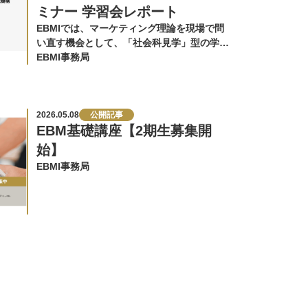
ミナー 学習会レポート
EBMIでは、マーケティング理論を現場で問
い直す機会として、「社会科見学」型の学習
会を不定期に開催しています。…
EBMI事務局
2026.05.08
公開記事
EBM基礎講座【2期生募集開
始】
EBMI事務局