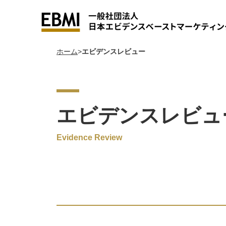
ホーム
エビデンスレビュー
学習ラボ
戦略ごっこ/“未”顧客理解【
EBM
EB
活
エビデンスレビュ