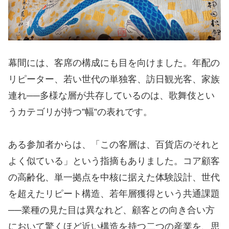
幕間には、客席の構成にも目を向けました。年配の
リピーター、若い世代の単独客、訪日観光客、家族
連れ──多様な層が共存しているのは、歌舞伎とい
うカテゴリが持つ”幅”の表れです。
ある参加者からは、「この客層は、百貨店のそれと
よく似ている」という指摘もありました。コア顧客
の高齢化、単一拠点を中核に据えた体験設計、世代
を超えたリピート構造、若年層獲得という共通課題
──業種の見た目は異なれど、顧客との向き合い方
において驚くほど近い構造を持つ二つの産業を、思