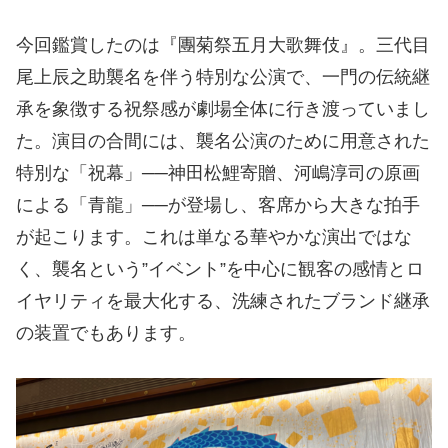
今回鑑賞したのは『團菊祭五月大歌舞伎』。三代目
尾上辰之助襲名を伴う特別な公演で、一門の伝統継
承を象徴する祝祭感が劇場全体に行き渡っていまし
た。演目の合間には、襲名公演のために用意された
特別な「祝幕」──神田松鯉寄贈、河嶋淳司の原画
による「青龍」──が登場し、客席から大きな拍手
が起こります。これは単なる華やかな演出ではな
く、襲名という”イベント”を中心に観客の感情とロ
イヤリティを最大化する、洗練されたブランド継承
の装置でもあります。