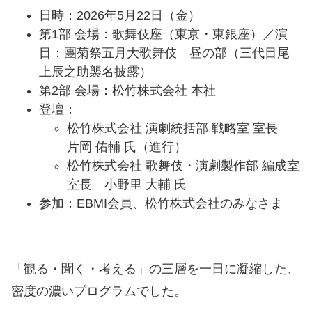
日時：2026年5月22日（金）
第1部 会場：歌舞伎座（東京・東銀座）／演
目：團菊祭五月大歌舞伎 昼の部（三代目尾
上辰之助襲名披露）
第2部 会場：松竹株式会社 本社
登壇：
松竹株式会社 演劇統括部 戦略室 室長
片岡 佑輔 氏（進行）
松竹株式会社 歌舞伎・演劇製作部 編成室
室長 小野里 大輔 氏
参加：EBMI会員、松竹株式会社のみなさま
「観る・聞く・考える」の三層を一日に凝縮した、
密度の濃いプログラムでした。